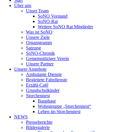
Start
Über uns
Unser Team
SoNO Vorstand
SoNO-Rat
Weitere SoNO Rat Mitglieder
Was ist SoNO
Unsere Ziele
Organigramm
Satzung
SoNO-Chronik
Gemeinnütziger Verein
Unsere Partner
Unsere Angebote
Ambulante Dienste
Begleitete Fahrdienste
Erzähl-Café
Grundschulkinder
Storchennest
Bauphase
Wohngruppe „Storchennest“
Leben im Storchennest
NEWS
Presseberichte
Bildergalerie